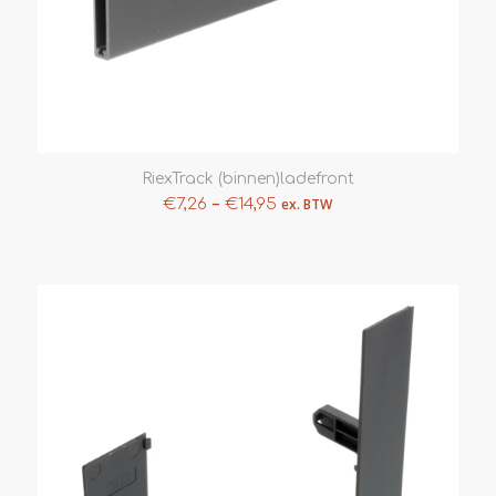
RiexTrack (binnen)ladefront
–
€
7,26
€
14,95
ex. BTW