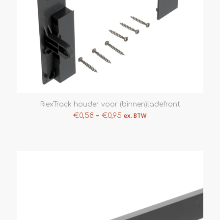
RiexTrack houder voor (binnen)ladefront
–
€
0,58
€
0,95
ex. BTW