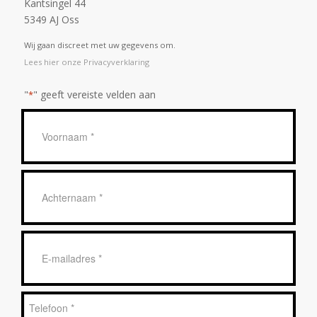
Kantsingel 44
5349 AJ Oss
Wij gaan discreet met uw gegevens om.
Lees hier onze Privacyverklaring
"
" geeft vereiste velden aan
*
Geen
titel
*
Achternaam
*
E-
mailadres
*
Telefoon