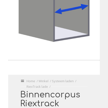
U
Home
/
Winkel
/
Systeem laden
/
bevindt
RiexTrack lade
/
zich
Binnencorpus
hier:
Riextrack