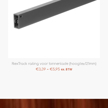
RiexTrack railing voor binnenlade (hoogte≥121mm)
–
€
3,39
€
5,95
ex. BTW