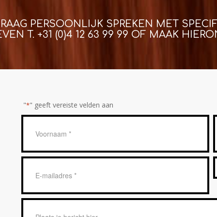
GRAAG PERSOONLIJK SPREKEN MET SPECIF
EVEN T.
+31 (0)4 12 63 99 99
OF MAAK HIERON
"
" geeft vereiste velden aan
*
Geen
titel
*
E-
mailadres
*
Bericht
*