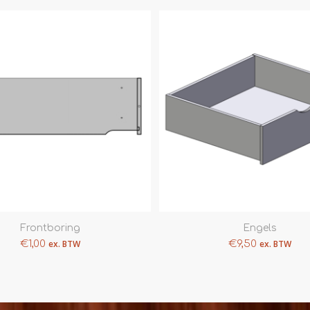
Frontboring
Engels
€
1,00
ex. BTW
€
9,50
ex. BTW