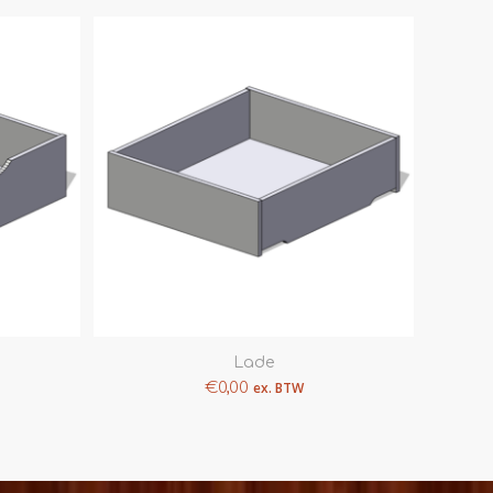
Lade
€
0,00
ex. BTW