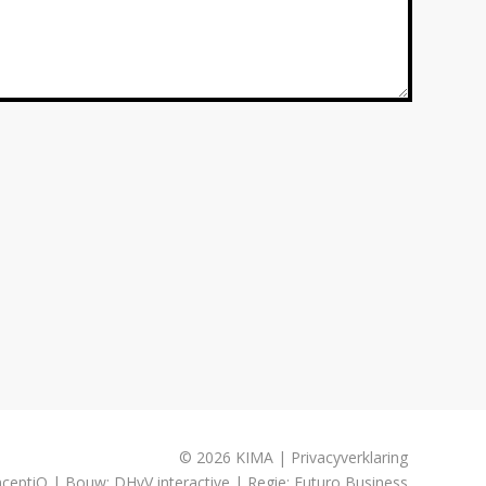
© 2026 KIMA | Privacyverklaring
ceptiQ
| Bouw:
DHvV interactive
| Regie:
Futuro Business