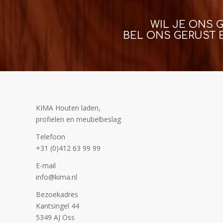
WIL JE ONS 
BEL ONS GERUST 
KIMA Houten laden,
profielen en meubelbeslag
Telefoon
+31 (0)412 63 99 99
E-mail
info@kima.nl
Bezoekadres
Kantsingel 44
5349 AJ Oss