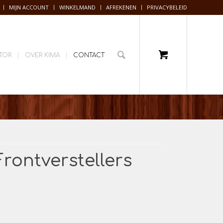
MIJN ACCOUNT
WINKELMAND
AFREKENEN
PRIVACYBELEID
TOR
OVER KIMA
CONTACT
rontverstellers