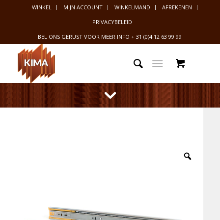
WINKEL
MIJN ACCOUNT
WINKELMAND
AFREKENEN
PRIVACYBELEID
BEL ONS GERUST VOOR MEER INFO
+ 31 (0)4 12 63 99 99