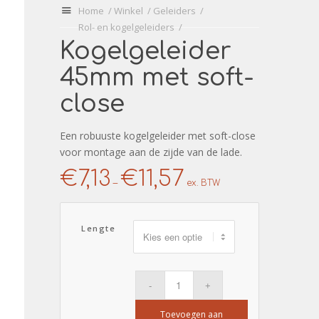
U
Home
/
Winkel
/
Geleiders
/
bevindt
Rol- en kogelgeleiders
/
zich
Kogelgeleider
hier:
45mm met soft-
close
Een robuuste kogelgeleider met soft-close
voor montage aan de zijde van de lade.
€
7,13
€
11,57
–
ex. BTW
Lengte
Toevoegen aan