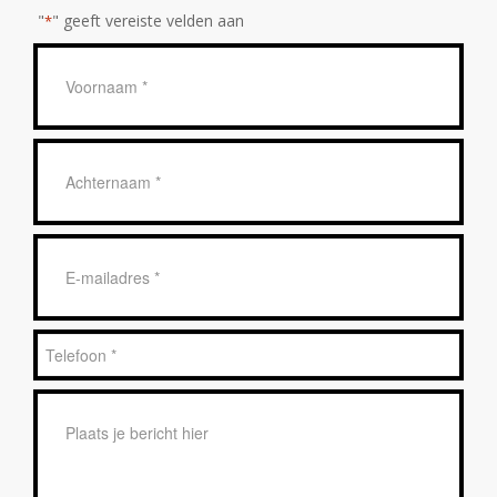
"
" geeft vereiste velden aan
*
Geen
titel
*
Achternaam
*
E-
mailadres
*
Telefoon
*
Bericht
*