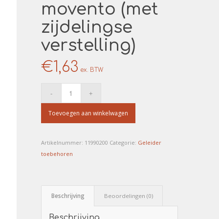
movento (met
zijdelingse
verstelling)
€
1,63
ex. BTW
Toevoegen aan winkelwagen
Artikelnummer:
11990200
Categorie:
Geleider
toebehoren
Beschrijving
Beoordelingen (0)
Beschrijving