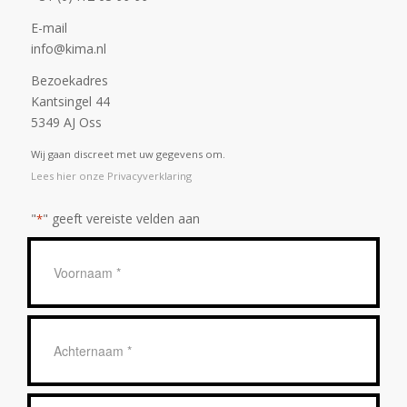
E-mail
info@kima.nl
Bezoekadres
Kantsingel 44
5349 AJ Oss
Wij gaan discreet met uw gegevens om.
Lees hier onze Privacyverklaring
"
" geeft vereiste velden aan
*
Geen
titel
*
Achternaam
*
E-