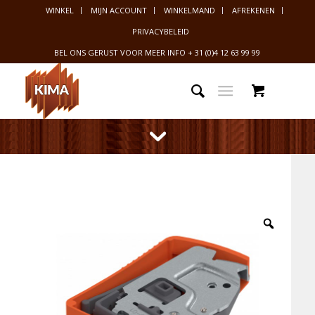
WINKEL
MIJN ACCOUNT
WINKELMAND
AFREKENEN
PRIVACYBELEID
BEL ONS GERUST VOOR MEER INFO
+ 31 (0)4 12 63 99 99