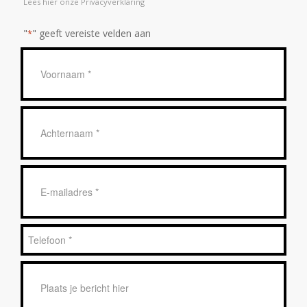
Lees hier onze Privacyverklaring
"
" geeft vereiste velden aan
*
Geen
titel
*
Achternaam
*
E-
mailadres
*
Telefoon
*
Bericht
*