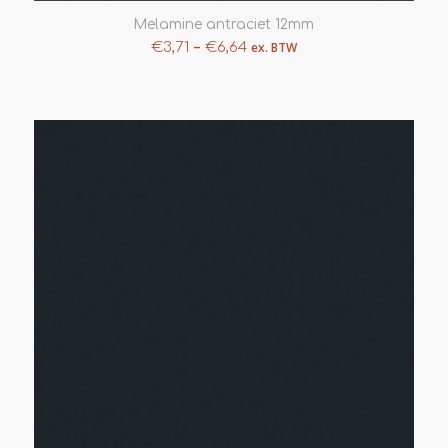
Melamine antraciet 12mm
–
€
3,71
€
6,64
ex. BTW