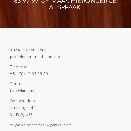
63 99 99
OF MAAK HIERONDER JE
AFSPRAAK.
KIMA Houten laden,
profielen en meubelbeslag
Telefoon
+31 (0)412 63 99 99
E-mail
info@kima.nl
Bezoekadres
Kantsingel 44
5349 AJ Oss
Wij gaan discreet met uw gegevens om.