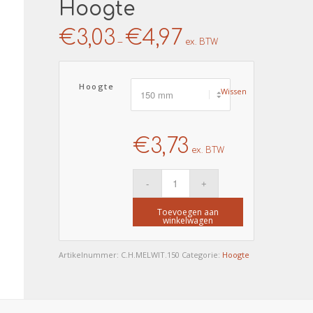
Hoogte
€
3,03
€
4,97
–
ex. BTW
Hoogte
Wissen
€
3,73
ex. BTW
Toevoegen aan
winkelwagen
Artikelnummer:
C.H.MELWIT.150
Categorie:
Hoogte