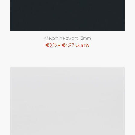
Melamine zwart 12mm
–
€
3,16
€
4,97
ex. BTW