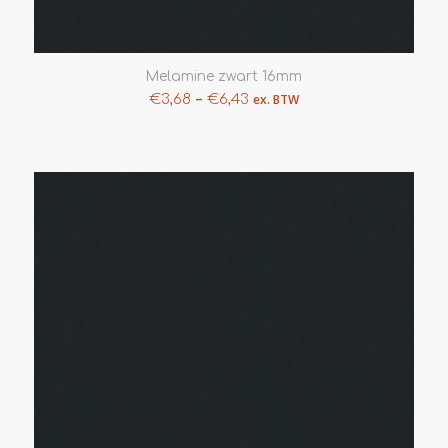
Melamine zwart 16mm
–
€
3,68
€
6,43
ex. BTW