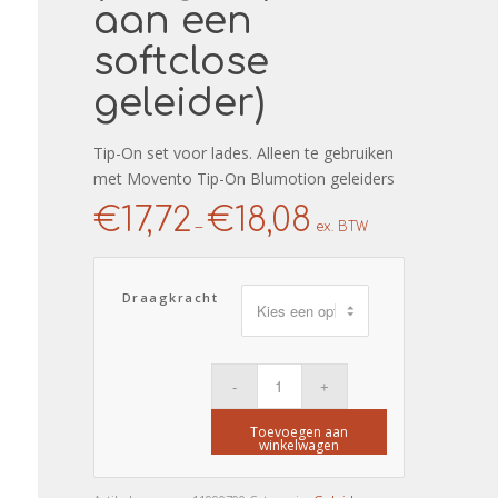
aan een
softclose
geleider)
Tip-On set voor lades. Alleen te gebruiken
met Movento Tip-On Blumotion geleiders
€
17,72
€
18,08
–
ex. BTW
Draagkracht
Toevoegen aan
winkelwagen