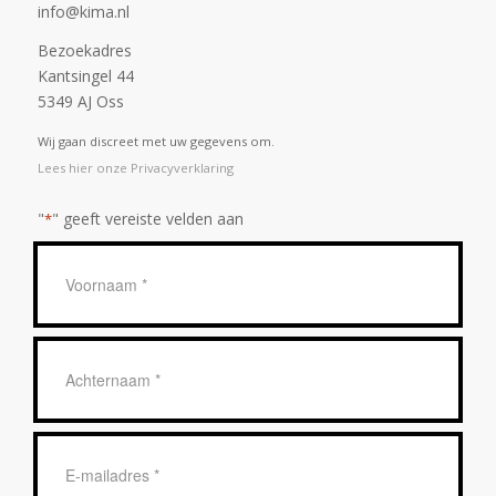
info@kima.nl
Bezoekadres
Kantsingel 44
5349 AJ Oss
Wij gaan discreet met uw gegevens om.
Lees hier onze Privacyverklaring
"
" geeft vereiste velden aan
*
Geen
titel
*
Achternaam
*
E-
mailadres