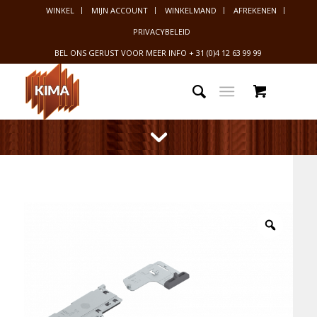
WINKEL
MIJN ACCOUNT
WINKELMAND
AFREKENEN
PRIVACYBELEID
BEL ONS GERUST VOOR MEER INFO
+ 31 (0)4 12 63 99 99