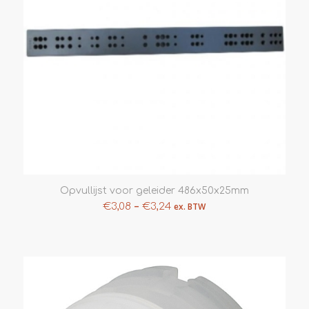
Opvullijst voor geleider 486x50x25mm
–
€
3,08
€
3,24
ex. BTW