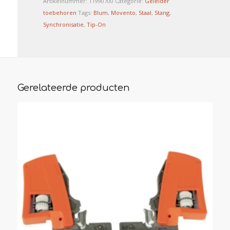
Artikelnummer:
11990700
Categorie:
Geleider
toebehoren
Tags:
Blum
,
Movento
,
Staal
,
Stang
,
Synchronisatie
,
Tip-On
Gerelateerde producten