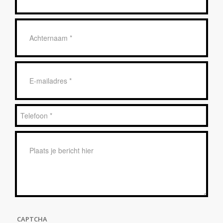
*
Achternaam
*
E-
mailadres
*
Telefoon
*
Bericht
*
CAPTCHA