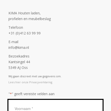
KIMA Houten laden,
profielen en meubelbeslag
Telefoon
+31 (0)412 63 99 99
E-mail
info@kima.nl
Bezoekadres
Kantsingel 44
5349 AJ Oss
Wij gaan discreet met uw gegevens om.
Lees hier onze Privacyverklaring
"
" geeft vereiste velden aan
*
Geen
titel