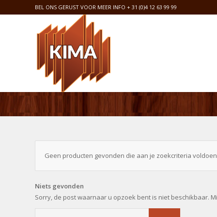
BEL ONS GERUST VOOR MEER INFO
+ 31 (0)4 12 63 99 99
Geen producten gevonden die aan je zoekcriteria voldoen
Niets gevonden
Sorry, de post waarnaar u opzoek bent is niet beschikbaar. M