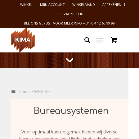
WINKEL
MIJN ACCOUNT
WINKELMAND
AFREKENEN
PRIVACYBELEID
BEL ONS GERUST VOOR MEER INFO
+ 31 (0)4 12 63 99 99
U
Home
/
Winkel
/
bevindt
zich
Bureausystemen
hier:
Voor optimaal kantoorgemak bieden wij diverse
bureau accessoires aan. Hierbij kunt u denken aan