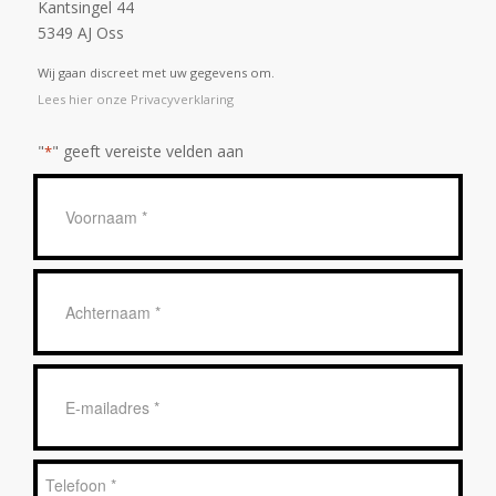
Kantsingel 44
5349 AJ Oss
Wij gaan discreet met uw gegevens om.
Lees hier onze Privacyverklaring
"
" geeft vereiste velden aan
*
Geen
titel
*
Achternaam
*
E-
mailadres
*
Telefoon