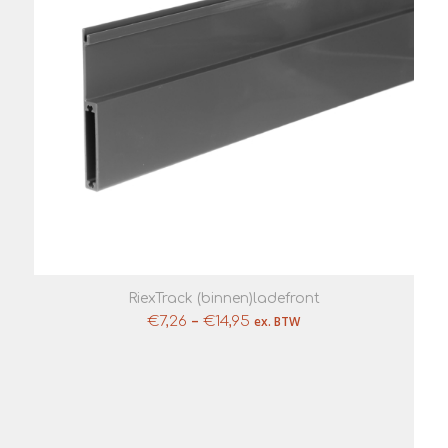
RiexTrack (binnen)ladefront
–
€
7,26
€
14,95
ex. BTW