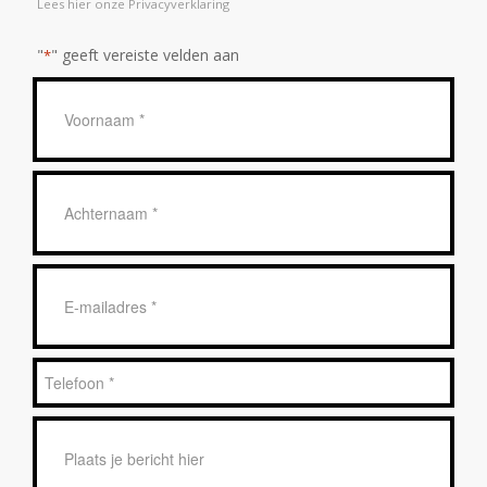
Lees hier onze Privacyverklaring
"
" geeft vereiste velden aan
*
Geen
titel
*
Achternaam
*
E-
mailadres
*
Telefoon
*
Bericht
*