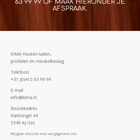
63 99 99
OF MAAK HIERONDER JE
AFSPRAAK.
KIMA Houten laden,
profielen en meubelbeslag
Telefoon
+31 (0)412 63 99 99
E-mail
info@kima.nl
Bezoekadres
Kantsingel 44
5349 AJ Oss
Wij gaan discreet met uw gegevens om.