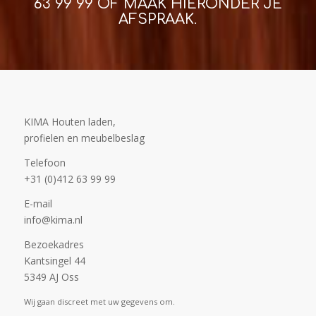
63 99 99
OF MAAK HIERONDER JE
AFSPRAAK.
KIMA Houten laden,
profielen en meubelbeslag
Telefoon
+31 (0)412 63 99 99
E-mail
info@kima.nl
Bezoekadres
Kantsingel 44
5349 AJ Oss
Wij gaan discreet met uw gegevens om.