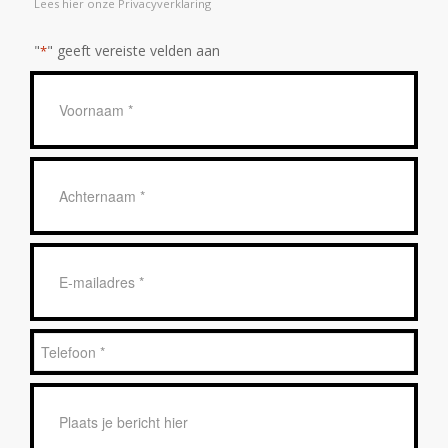
Lees hier onze Privacyverklaring
"
" geeft vereiste velden aan
*
Geen
titel
*
Achternaam
*
E-
mailadres
*
Telefoon
*
Bericht
*