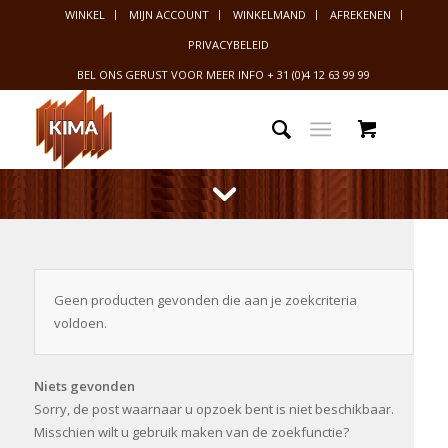
WINKEL
MIJN ACCOUNT
WINKELMAND
AFREKENEN
PRIVACYBELEID
BEL ONS GERUST VOOR MEER INFO
+ 31 (0)4 12 63 99 99
Geen producten gevonden die aan je zoekcriteria
voldoen.
Niets gevonden
Sorry, de post waarnaar u opzoek bent is niet beschikbaar.
Misschien wilt u gebruik maken van de zoekfunctie?