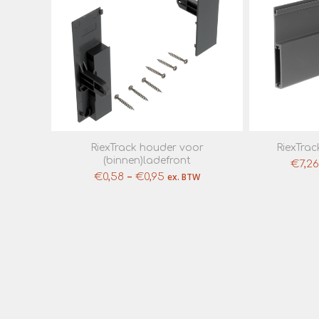
RiexTrack houder voor
RiexTrac
(binnen)ladefront
€
7,26
–
€
0,58
€
0,95
ex. BTW