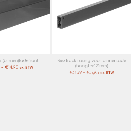
k (binnen)ladefront
RiexTrack railing voor binnenlade
(hoogte≥121mm)
–
€
14,95
ex. BTW
–
€
3,39
€
5,95
ex. BTW