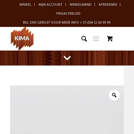
WINKEL
MIJN ACCOUNT
WINKELMAND
AFREKENEN
PRIVACYBELEID
BEL ONS GERUST VOOR MEER INFO
+ 31 (0)4 12 63 99 99