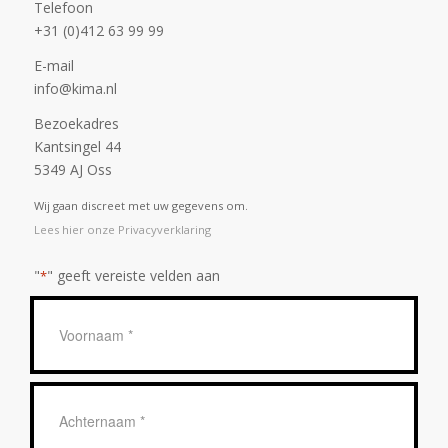
Telefoon
+31 (0)412 63 99 99
E-mail
info@kima.nl
Bezoekadres
Kantsingel 44
5349 AJ Oss
Wij gaan discreet met uw gegevens om.
Lees hier onze Privacyverklaring
"
" geeft vereiste velden aan
*
Geen
titel
*
Achternaam
*