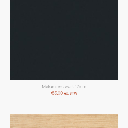
Melamine zwart 12mm
€
5,00
ex. BTW