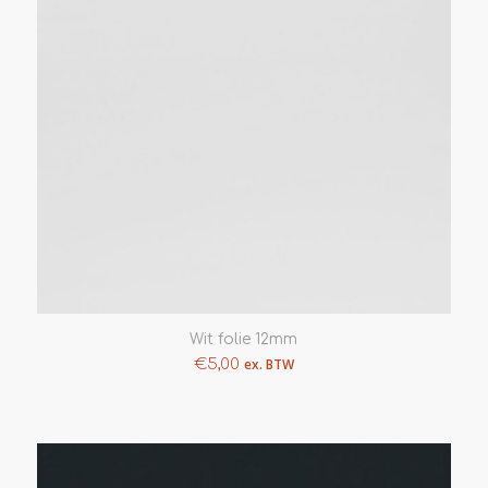
Wit folie 12mm
€
5,00
ex. BTW