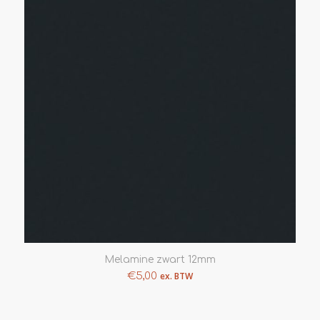
Melamine zwart 12mm
€
5,00
ex. BTW