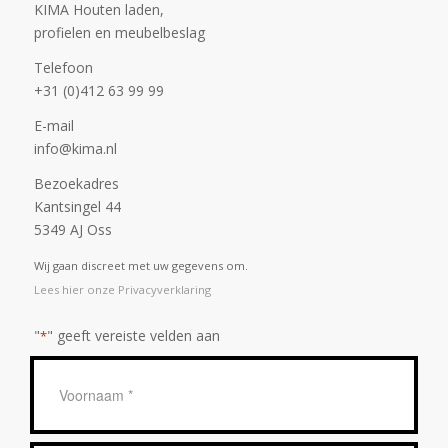
KIMA Houten laden,
profielen en meubelbeslag
Telefoon
+31 (0)412 63 99 99
E-mail
info@kima.nl
Bezoekadres
Kantsingel 44
5349 AJ Oss
Wij gaan discreet met uw gegevens om.
Lees hier onze Privacyverklaring
"
" geeft vereiste velden aan
*
Geen
titel
*