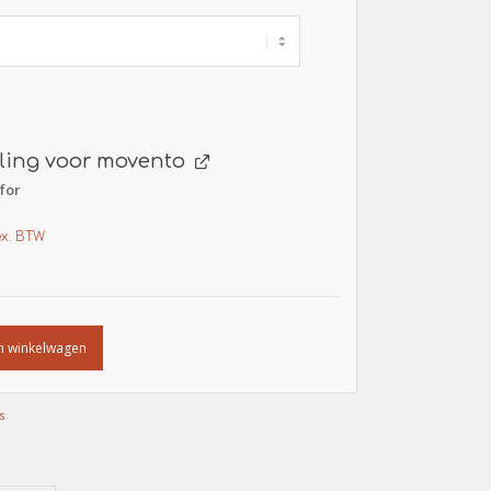
ling voor movento
for
ex. BTW
n winkelwagen
s