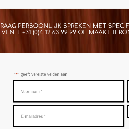
GRAAG PERSOONLIJK SPREKEN MET SPECIF
EVEN T.
+31 (0)4 12 63 99 99
OF MAAK HIERON
"
" geeft vereiste velden aan
*
Geen
titel
*
E-
mailadres
*