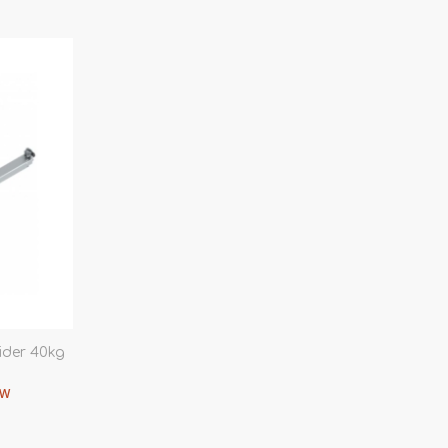
ider 40kg
TW