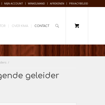
MIJN ACCOUNT
WINKELMAND
AFREKENEN
PRIVACYBELEID
TOR
OVER KIMA
CONTACT
iders
/
gende geleider