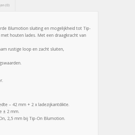
en (0)
e Blumotion sluiting en mogelijkheid tot Tip-
e met houten lades. Met een draagkracht van
m rustige loop en zacht sluiten,
ngswaarden.
r.
te – 42 mm + 2 x ladezijkantdikte.
te ± 2 mm.
On, 2,5 mm bij Tip-On Blumotion.