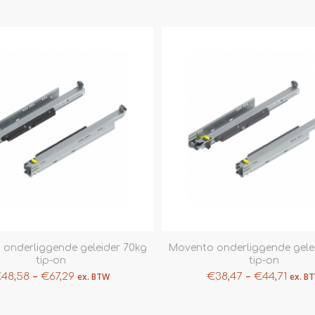
onderliggende geleider 70kg
Movento onderliggende gele
tip-on
tip-on
–
–
€
48,58
€
67,29
ex. BTW
€
38,47
€
44,71
ex. B