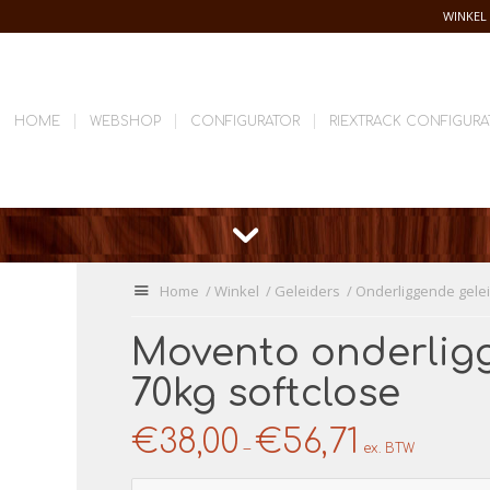
WINKEL
HOME
WEBSHOP
CONFIGURATOR
RIEXTRACK CONFIGURA
U
Home
/
Winkel
/
Geleiders
/
Onderliggende gele
bevindt
zich
Movento onderlig
hier:
70kg softclose
€
38,00
€
56,71
–
ex. BTW