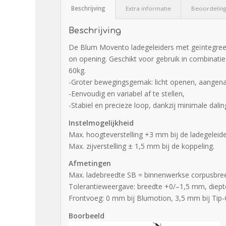
Beschrijving
Extra informatie
Beoordeling
Beschrijving
De Blum Movento ladegeleiders met geïntegreerd
on opening. Geschikt voor gebruik in combinati
60kg.
-Groter bewegingsgemak: licht openen, aangenaa
-Eenvoudig en variabel af te stellen,
-Stabiel en precieze loop, dankzij minimale dali
Instelmogelijkheid
Max. hoogteverstelling +3 mm bij de ladegeleide
Max. zijverstelling ± 1,5 mm bij de koppeling.
Afmetingen
Max. ladebreedte SB = binnenwerkse corpusbreed
Tolerantieweergave: breedte +0/–1,5 mm, diep
Frontvoeg: 0 mm bij Blumotion, 3,5 mm bij Tip-
Boorbeeld