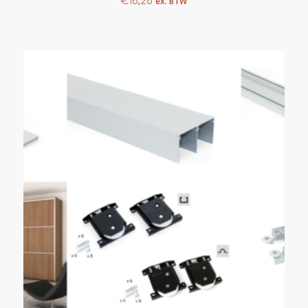
€
16,28
ex. BTW