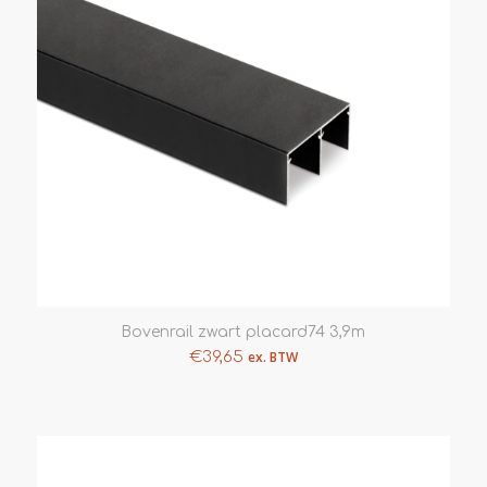
Bovenrail zwart placard74 3,9m
€
39,65
ex. BTW