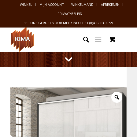
WINKEL
MIJN ACCOUNT
WINKELMAND
AFREKENEN
PRIVACYBELEID
BEL ONS GERUST VOOR MEER INFO
+ 31 (0)4 12 63 99 99