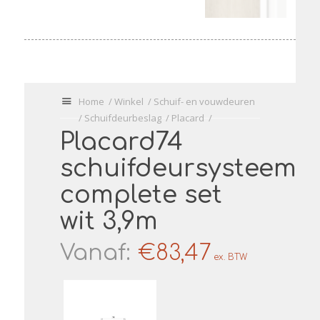
U
Home
/
Winkel
/
Schuif- en vouwdeuren
bevindt
/
Schuifdeurbeslag
/
Placard
/
zich
Placard74
hier:
schuifdeursysteem
complete set
wit 3,9m
Vanaf:
€
83,47
ex. BTW