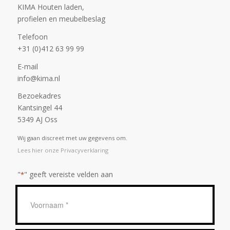
KIMA Houten laden,
profielen en meubelbeslag
Telefoon
+31 (0)412 63 99 99
E-mail
info@kima.nl
Bezoekadres
Kantsingel 44
5349 AJ Oss
Wij gaan discreet met uw gegevens om.
Lees hier onze Privacyverklaring
"
" geeft vereiste velden aan
*
Geen
titel
*