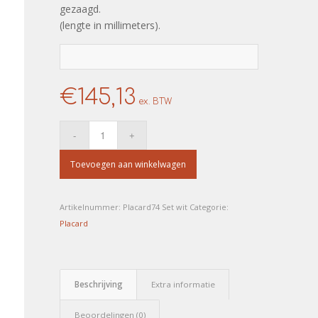
gezaagd.
(lengte in millimeters).
€
145,13
ex. BTW
Toevoegen aan winkelwagen
Artikelnummer:
Placard74 Set wit
Categorie:
Placard
Beschrijving
Extra informatie
Beoordelingen (0)