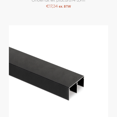
Onderrail wit placard74 3,9m
€
17,34
ex. BTW