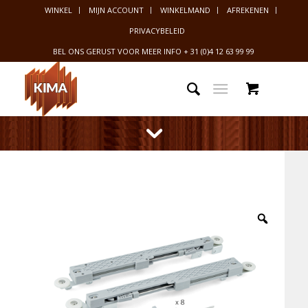
WINKEL
MIJN ACCOUNT
WINKELMAND
AFREKENEN
PRIVACYBELEID
BEL ONS GERUST VOOR MEER INFO
+ 31 (0)4 12 63 99 99