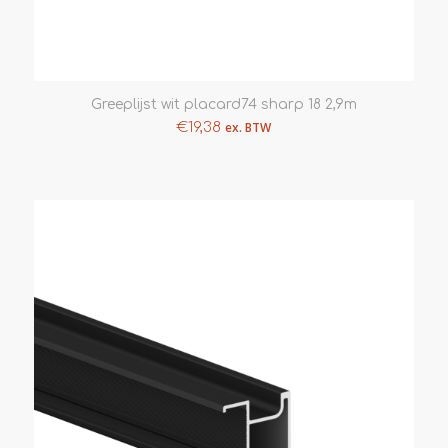
Greeplijst wit placard74 sharp 18 2,9m
€
19,38
ex. BTW