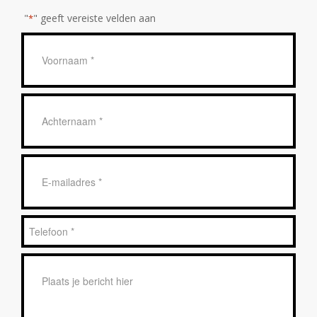
"
" geeft vereiste velden aan
*
Geen
titel
*
Achternaam
*
E-
mailadres
*
Telefoon
*
Bericht
*