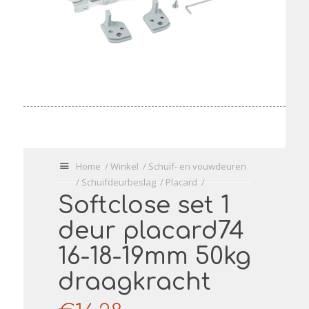
U
Home
/
Winkel
/
Schuif- en vouwdeuren
bevindt
/
Schuifdeurbeslag
/
Placard
/
zich
Softclose set 1
hier:
deur placard74
16-18-19mm 50kg
draagkracht