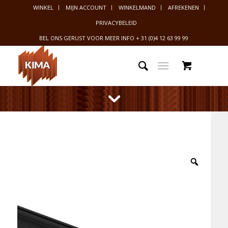
WINKEL
MIJN ACCOUNT
WINKELMAND
AFREKENEN
PRIVACYBELEID
BEL ONS GERUST VOOR MEER INFO
+ 31 (0)4 12 63 99 99