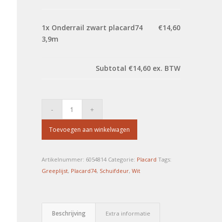
1x
Onderrail zwart placard74
€14,60
3,9m
Subtotal
€14,60
ex. BTW
Toevoegen aan winkelwagen
Artikelnummer:
6054814
Categorie:
Placard
Tags:
Greeplijst
,
Placard74
,
Schuifdeur
,
Wit
Beschrijving
Extra informatie