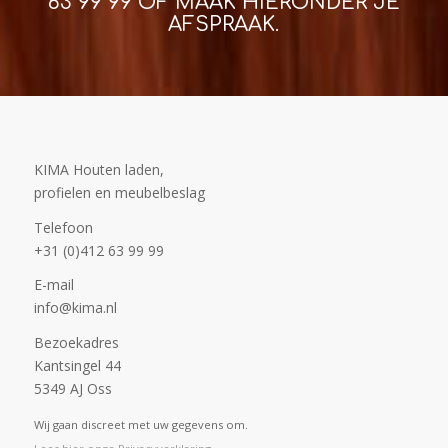
63 99 99
OF MAAK HIERONDER JE
AFSPRAAK.
KIMA Houten laden,
profielen en meubelbeslag
Telefoon
+31 (0)412 63 99 99
E-mail
info@kima.nl
Bezoekadres
Kantsingel 44
5349 AJ Oss
Wij gaan discreet met uw gegevens om.