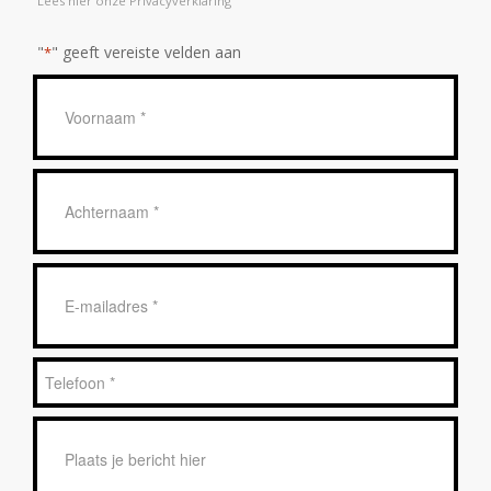
Lees hier onze Privacyverklaring
"
" geeft vereiste velden aan
*
Geen
titel
*
Achternaam
*
E-
mailadres
*
Telefoon
*
Bericht
*