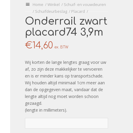
U
Home
/
Winkel
/
Schuif- en vouwdeuren
bevindt
/
Schuifdeurbeslag
/
Placard
/
zich
Onderrail zwart
hier:
placard74 3,9m
€
14,60
ex. BTW
Wij korten de lange lengtes graag voor uw
af, zo zijn deze makkelijker te vervoeren
en is er minder kans op transportschade.
Wij houden altijd minimaal 1cm meer aan
dan de opgegeven maat, vandaar dat de
lengte altijd nog moet worden schoon
gezaagd.
(lengte in millimeters).