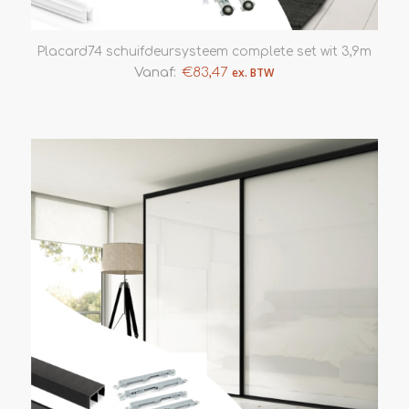
Placard74 schuifdeursysteem complete set wit 3,9m
Vanaf:
€
83,47
ex. BTW