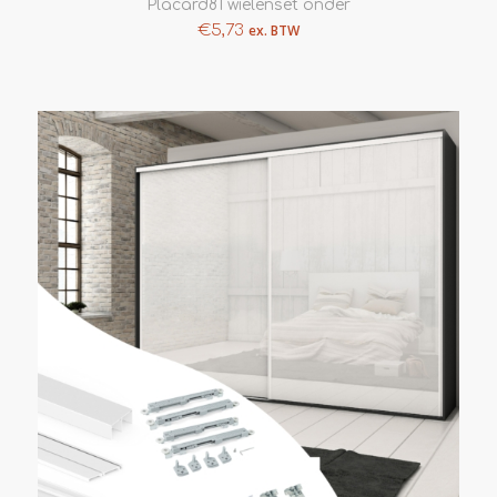
Placard81 wielenset onder
€
5,73
ex. BTW