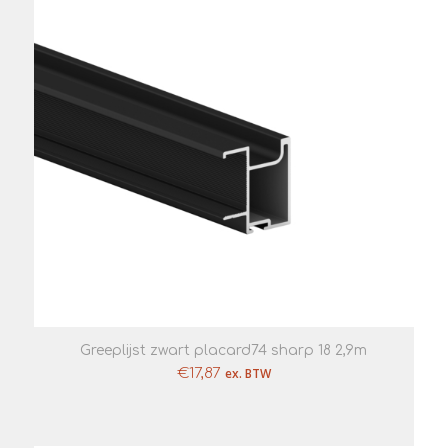
Greeplijst zwart placard74 sharp 18 2,9m
€
17,87
ex. BTW