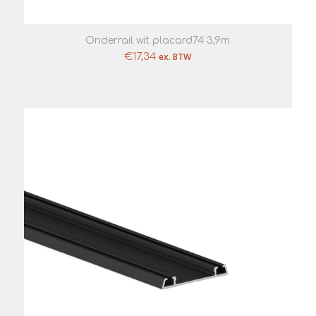
Onderrail wit placard74 3,9m
€
17,34
ex. BTW