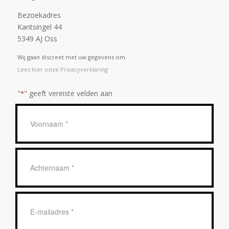
Bezoekadres
Kantsingel 44
5349 AJ Oss
Wij gaan discreet met uw gegevens om.
Lees hier onze Privacyverklaring
"
" geeft vereiste velden aan
*
Geen
titel
*
Achternaam
*
E-
mailadres
*