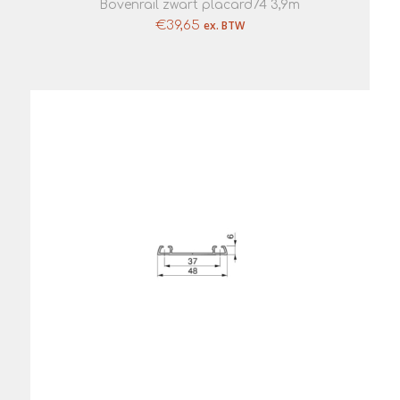
Bovenrail zwart placard74 3,9m
€
39,65
ex. BTW