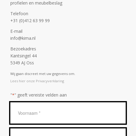
profielen en meubelbeslag
Telefoon
+31 (0)412 63 99 99
E-mail
info@kima.nl
Bezoekadres
Kantsingel 44
5349 AJ Oss
Wij gaan discreet met uw gegevens om.
Lees hier onze Privacyverklaring
"
" geeft vereiste velden aan
*
Geen
titel
*
Achternaam