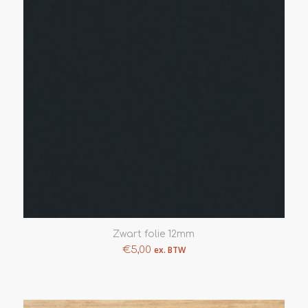
Zwart folie 12mm
€
5,00
ex. BTW