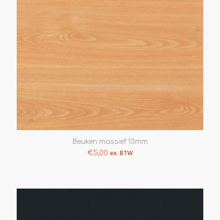
Beuken massief 13mm
€
5,00
ex. BTW