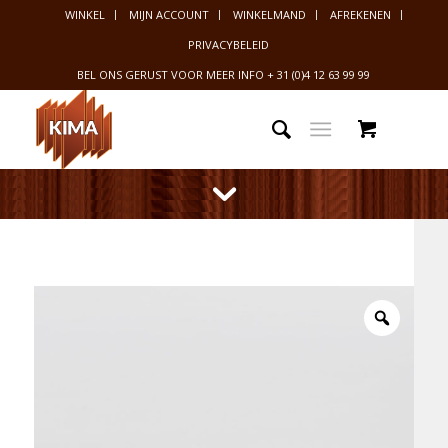
WINKEL
MIJN ACCOUNT
WINKELMAND
AFREKENEN
PRIVACYBELEID
BEL ONS GERUST VOOR MEER INFO
+ 31 (0)4 12 63 99 99