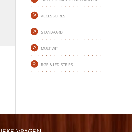
ACCESSOIRES
STANDAARD
MULTIWIT
RGB & LED-STRIPS
IEKE VRAGEN,