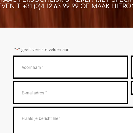
EVEN T.
+31 (0)4 12 63 99 99
OF MAAK HIERON
"
" geeft vereiste velden aan
*
Geen
titel
*
E-
mailadres
*
Bericht
*