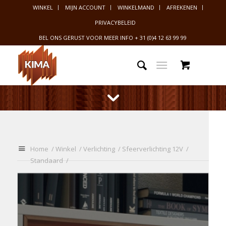
WINKEL
MIJN ACCOUNT
WINKELMAND
AFREKENEN
PRIVACYBELEID
BEL ONS GERUST VOOR MEER INFO
+ 31 (0)4 12 63 99 99
U
Home
/
Winkel
/
Verlichting
/
Sfeerverlichting 12V
/
bevindt
Standaard
/
zich
hier: