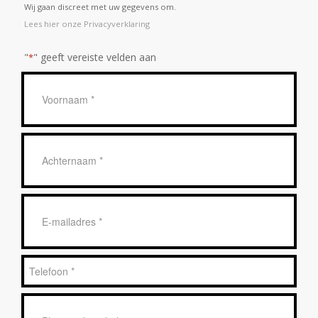
Wij gaan discreet met uw gegevens om.
Lees hier onze Privacyverklaring
"
" geeft vereiste velden aan
*
Geen
titel
*
Achternaam
*
E-
mailadres
*
Telefoon
*
Bericht