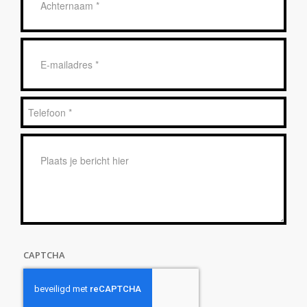
*
E-
mailadres
*
Telefoon
*
Bericht
*
CAPTCHA