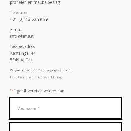
profielen en meubelbeslag
Telefoon
+31 (0)412 63 99 99
E-mail
info@kima.nl
Bezoekadres
Kantsingel 44
5349 AJ Oss
Wij gaan discreet met uw gegevens om.
Lees hier onze Privacyverklaring
"
" geeft vereiste velden aan
*
Geen
titel
*
Achternaam