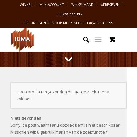
WINKEL
MIJN ACCOUNT
WINKELMAND
AFREKENEN
PRIVACYBELEID
BEL ONS GERUST VOOR MEER INFO
+ 31 (0)4 12 63 99 99
Geen producten gevonden die aan je zoekcriteria
voldoen.
Niets gevonden
Sorry, de post waarnaar u opzoek bent is niet beschikbaar.
Misschien wilt u gebruik maken van de zoekfunctie?